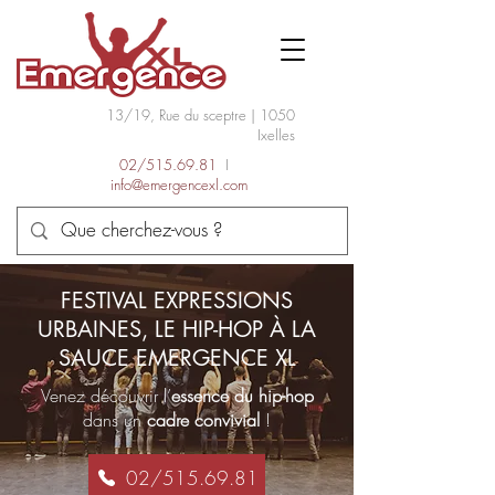
13/19, Rue du sceptre | 1050
Ixelles
02/515.69.81
I
info@emergencexl.com
FESTIVAL EXPRESSIONS
URBAINES, LE HIP-HOP À LA
SAUCE EMERGENCE XL
Venez découvrir l’
essence du hip-hop
dans un
cadre convivial
!
02/515.69.81